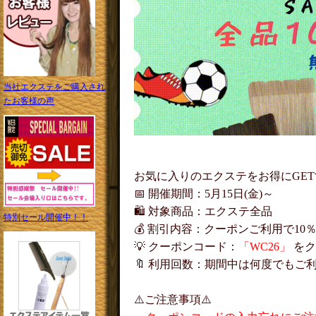
当社エクステをご購入され
たお客様の声
お気に入りのエクステをお得にGETす
📅 
開催期間：5月15日(金)～
🛍 
対象商品：エクステ全品
特別セール開催中！！
💰 
割引内容：クーポンご利用で10％
💡 
クーポンコード：
「WC26」 
をク
🔖 利用回数：期間中は何度でもご利
⚠️ご注意事項⚠️
