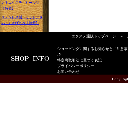
人毛エクステ セール品
【特価】
ステンレス製 カットはさ
み・すきばさみ【特価】
エクステ通販トップページ
－
ショッピングに関するお知らせとご注意事
項
特定商取引法に基づく表記
プライバシーポリシー
お問い合わせ
Copy Rig